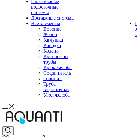
Пластиковые
водосточные
системы
Дренажные системы
Все элементы
Воронка
о
Желоб
з
Заглушка
Канадка
Колено
Кронштейн
трубы
Крюк желоба
Соединитель
Тройник
Труба
водосточная
Угол желоба