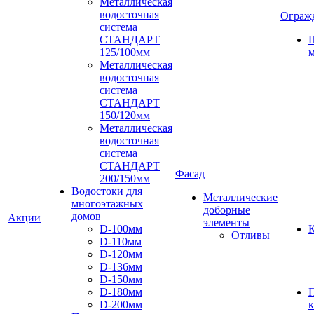
Металлическая
водосточная
Ограж
система
СТАНДАРТ
125/100мм
м
Металлическая
водосточная
система
СТАНДАРТ
150/120мм
Металлическая
водосточная
система
СТАНДАРТ
Фасад
200/150мм
Водостоки для
Металлические
многоэтажных
доборные
домов
Акции
элементы
D-100мм
К
Отливы
D-110мм
D-120мм
D-136мм
D-150мм
D-180мм
D-200мм