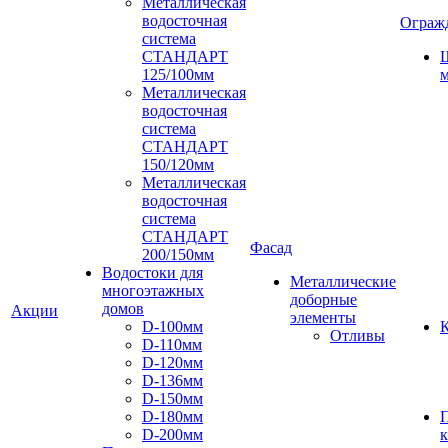
Металлическая
водосточная
Ограж
система
СТАНДАРТ
125/100мм
м
Металлическая
водосточная
система
СТАНДАРТ
150/120мм
Металлическая
водосточная
система
СТАНДАРТ
Фасад
200/150мм
Водостоки для
Металлические
многоэтажных
доборные
домов
Акции
элементы
D-100мм
К
Отливы
D-110мм
D-120мм
D-136мм
D-150мм
D-180мм
D-200мм