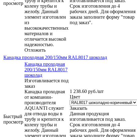
трубу и крепится к
изготавливается под заказ.
просмотр
колену трубы и
Срок изготовления до 4
желобу. Данный
рабочих дней. Для оформления
элемент изготовлен
заказа заполните форму "товар
из
под заказ".
высококачественных
материалов и
отличается высокой
надежностью.
Отложить
Канадка проходная 200/150мм RAL8017 шоколад
Канадка проходная
200/150мм RAL8017
шоколад
Изготавливается под
заказ
1 238.60
руб.
/шт
Канадка проходная
Цвет
от компании-
производителя
AQUANTI служит
Заказать
для отвода воды в
Данная продукция
Быстрый
трубу и крепится к
изготавливается под заказ.
просмотр
колену трубы и
Срок изготовления до 4
желобу. Данный
рабочих дней. Для оформления
элемент изготовлен
заказа заполните форму "товар