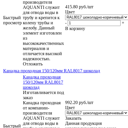
производителя
415.80
руб.
/шт
AQUANTI служит
Цвет
для отвода воды в
Быстрый
трубу и крепится к
просмотр
колену трубы и
-
+
желобу. Данный
В корзину
элемент изготовлен
из
высококачественных
материалов и
отличается высокой
надежностью.
Отложить
Канадка проходная 150/120мм RAL8017 шоколад
Канадка проходная
150/120мм RAL8017
шоколад
Изготавливается под
заказ
992.20
руб.
/шт
Канадка проходная
Цвет
от компании-
производителя
AQUANTI служит
Заказать
для отвода воды в
Данная продукция
Быстрый