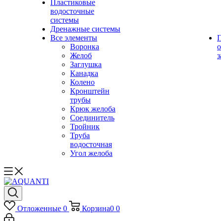
Пластиковые
водосточные
системы
Дренажные системы
Все элементы
Воронка
о
Желоб
з
Заглушка
Канадка
Колено
Кронштейн
трубы
Крюк желоба
Соединитель
Тройник
Труба
водосточная
Угол желоба
Отложенные
0
Корзина
0
0