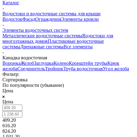
Каталог
-
Водостоки и водосточные системы для крыши
Водосток
Фасад
Ограждения
Элементы кровли
-
Элементы водосточных систем
Металлические водосточные системы
Водостоки для
многоэтажных домов
Пластиковые водосточные
системы
Дренажные системы
Все элементы
-
Канадка водосточная
Воронка
Желоб
Заглушка
Колено
Кронштейн трубы
Крюк
желоба
Соединитель
Тройник
Труба водосточная
Угол желоба
Фильтр:
Сортировка
По популярности (убывание)
Цена
Цена
409.20
616.20
824.20
1 031.20