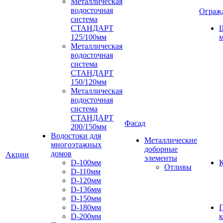
Металлическая
водосточная
Ограж
система
СТАНДАРТ
125/100мм
м
Металлическая
водосточная
система
СТАНДАРТ
150/120мм
Металлическая
водосточная
система
СТАНДАРТ
Фасад
200/150мм
Водостоки для
Металлические
многоэтажных
доборные
домов
Акции
элементы
D-100мм
К
Отливы
D-110мм
D-120мм
D-136мм
D-150мм
D-180мм
D-200мм