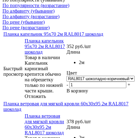
По популярности (возрастание)
По алфавиту (убывание)
По алфавиту (возрастание)
По цене (убывание)
По цене (возрастание)
Планка капельник 95x70 2м RAL8017 шоколад
Планка капельник
95x70 2м RAL8017
352
руб.
/шт
шоколад
Длина
Товар в наличии
2м
Капельник
Быстрый
карнизный
Цвет
просмотр
крепится обычно
на обрешетку
-
+
только по нижней
части крыши.
В корзину
Отложить
Планка ветровая для мягкой кровли 60x30x95 2м RAL8017
шоколад
Планка ветровая
для мягкой кровли
378
руб.
/шт
60x30x95 2м
Длина
RAL8017 шоколад
2м