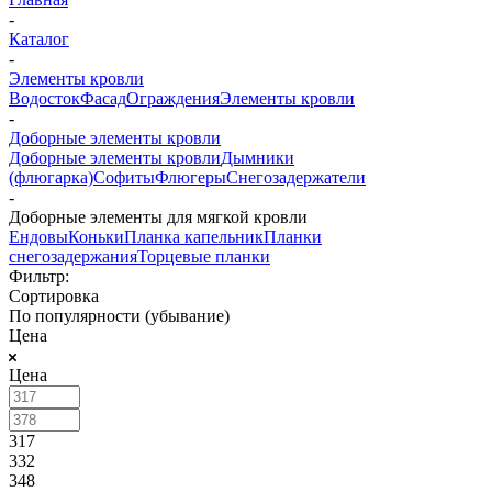
-
Каталог
-
Элементы кровли
Водосток
Фасад
Ограждения
Элементы кровли
-
Доборные элементы кровли
Доборные элементы кровли
Дымники
(флюгарка)
Софиты
Флюгеры
Снегозадержатели
-
Доборные элементы для мягкой кровли
Ендовы
Коньки
Планка капельник
Планки
снегозадержания
Торцевые планки
Фильтр:
Сортировка
По популярности (убывание)
Цена
Цена
317
332
348