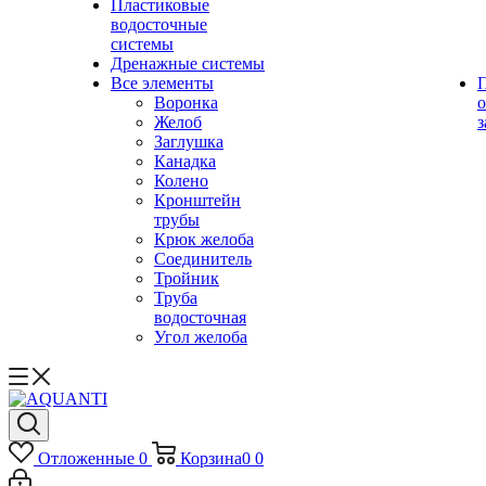
Пластиковые
водосточные
системы
Дренажные системы
Все элементы
Воронка
о
Желоб
з
Заглушка
Канадка
Колено
Кронштейн
трубы
Крюк желоба
Соединитель
Тройник
Труба
водосточная
Угол желоба
Отложенные
0
Корзина
0
0