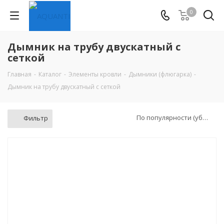
0
Дымник на трубу двускатный с
сеткой
Главная
-
Каталог
-
Элементы кровли
-
Дымники (флюгарка)
-
Дымник на трубу двускатный с сеткой
По популярности (убывание)
Фильтр