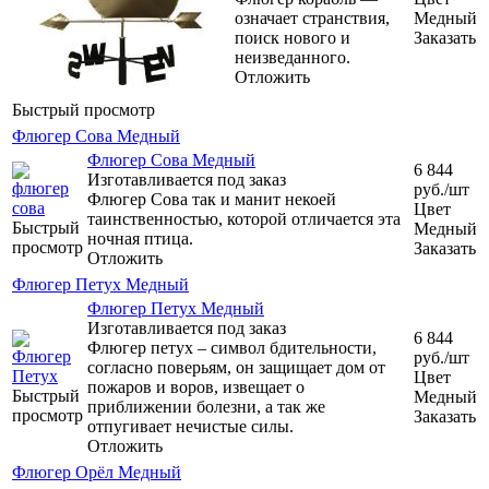
означает странствия,
Медный
поиск нового и
Заказать
неизведанного.
Отложить
Быстрый просмотр
Флюгер Сова Медный
Флюгер Сова Медный
6 844
Изготавливается под заказ
руб.
/шт
Флюгер Сова так и манит некоей
Цвет
таинственностью, которой отличается эта
Быстрый
Медный
ночная птица.
просмотр
Заказать
Отложить
Флюгер Петух Медный
Флюгер Петух Медный
Изготавливается под заказ
6 844
Флюгер петух – символ бдительности,
руб.
/шт
согласно поверьям, он защищает дом от
Цвет
пожаров и воров, извещает о
Быстрый
Медный
приближении болезни, а так же
просмотр
Заказать
отпугивает нечистые силы.
Отложить
Флюгер Орёл Медный