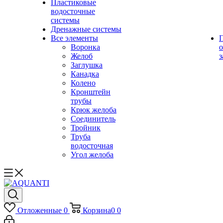
Пластиковые
водосточные
системы
Дренажные системы
Все элементы
Воронка
о
Желоб
з
Заглушка
Канадка
Колено
Кронштейн
трубы
Крюк желоба
Соединитель
Тройник
Труба
водосточная
Угол желоба
Отложенные
0
Корзина
0
0