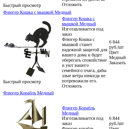
Отложить
Быстрый просмотр
Флюгер Кошка с мышкой Медный
Флюгер Кошка с
мышкой Медный
Изготавливается под
заказ
Флюгер Кошка с
6 844
мышкой станет
руб.
/шт
надежной защитой для
Цвет
вашего дома и будет
Медный
оберегать спокойствие
Заказать
и уют вашего
семейного очага, дабы
злые ветра никогда не
потревожили его.
Быстрый просмотр
Отложить
Флюгер Корабль Медный
Флюгер Корабль
Медный
Изготавливается под
6 844
заказ
руб.
/шт
Флюгер корабль —
Цвет