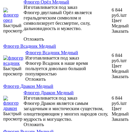
Флюгер Орёл Медный
Изготавливается под заказ
6 844
Флюгер двуглавый Орёл является
руб.
/шт
геральдическим символом и
Цвет
символизирует бессмертие, силу,
Быстрый
Медный
дальновидность и мужество.
просмотр
Заказать
Отложить
Флюгер Всадник Медный
Флюгер Всадник Медный
6 844
Изготавливается под заказ
руб.
/шт
Флюгер Всадник в наше время
Цвет
Быстрый
пользуется довольно большой
Медный
просмотр
популярностью
Заказать
Отложить
Флюгер Дракон Медный
Флюгер Дракон Медный
Изготавливается под заказ
6 844
Флюгер Дракон является самым
руб.
/шт
загадочным и мистическим существом,
Цвет
Быстрый
олицетворяющим у многих народов силу,
Медный
просмотр
мудрость и могущество.
Заказать
Отложить
Флюгер Рыцарь Медный