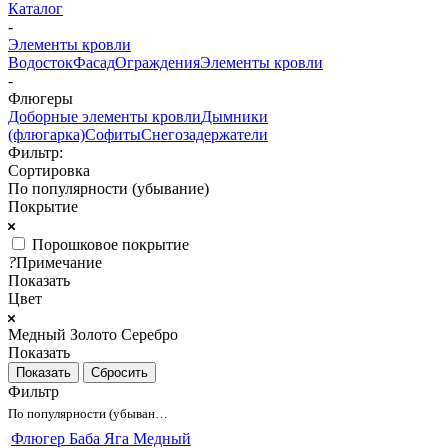
Каталог
-
Элементы кровли
Водосток
Фасад
Ограждения
Элементы кровли
-
Флюгеры
Доборные элементы кровли
Дымники
(флюгарка)
Софиты
Снегозадержатели
Фильтр:
Сортировка
По популярности (убывание)
Покрытие
Порошковое покрытие
?
Примечание
Показать
Цвет
Медный
Золото
Серебро
Показать
Сбросить
Фильтр
По популярности (убывание)
Флюгер Баба Яга Медный