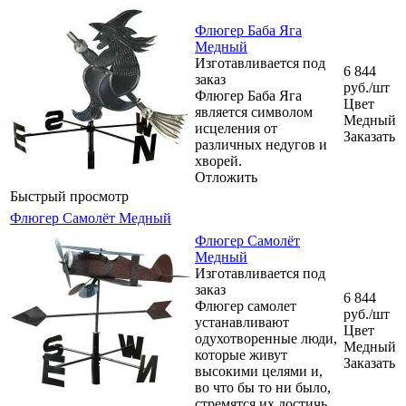
Флюгер Баба Яга
Медный
Изготавливается под
6 844
заказ
руб.
/шт
Флюгер Баба Яга
Цвет
является символом
Медный
исцеления от
Заказать
различных недугов и
хворей.
Отложить
Быстрый просмотр
Флюгер Самолёт Медный
Флюгер Самолёт
Медный
Изготавливается под
заказ
6 844
Флюгер самолет
руб.
/шт
устанавливают
Цвет
одухотворенные люди,
Медный
которые живут
Заказать
высокими целями и,
во что бы то ни было,
стремятся их достичь.