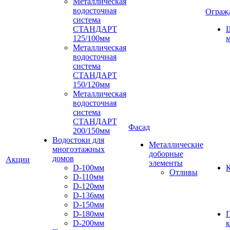
Металлическая
водосточная
Ограж
система
СТАНДАРТ
125/100мм
м
Металлическая
водосточная
система
СТАНДАРТ
150/120мм
Металлическая
водосточная
система
СТАНДАРТ
Фасад
200/150мм
Водостоки для
Металлические
многоэтажных
доборные
домов
Акции
элементы
D-100мм
К
Отливы
D-110мм
D-120мм
D-136мм
D-150мм
D-180мм
D-200мм