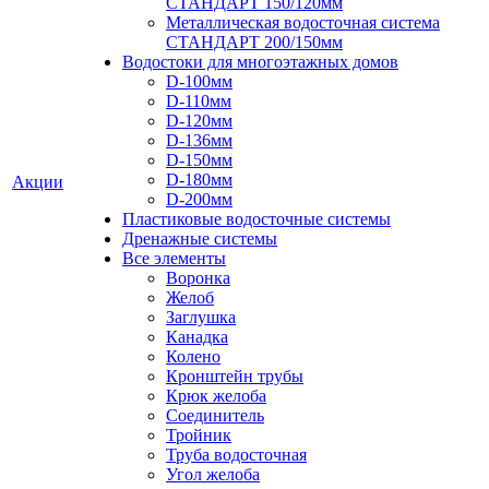
СТАНДАРТ 150/120мм
Металлическая водосточная система
СТАНДАРТ 200/150мм
Водостоки для многоэтажных домов
D-100мм
D-110мм
D-120мм
D-136мм
D-150мм
D-180мм
Акции
D-200мм
Пластиковые водосточные системы
Дренажные системы
Все элементы
Воронка
Желоб
Заглушка
Канадка
Колено
Кронштейн трубы
Крюк желоба
Соединитель
Тройник
Труба водосточная
Угол желоба