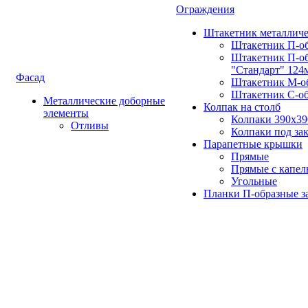
Ограждения
Штакетник металлич
Штакетник П-о
Штакетник П-о
"Стандарт" 124
Фасад
Штакетник М-о
Штакетник С-о
Металлические доборные
Колпак на столб
элементы
Колпаки 390х3
Отливы
Колпаки под зак
Парапетные крышки
Прямые
Прямые с капел
Угольные
Планки П-образные з