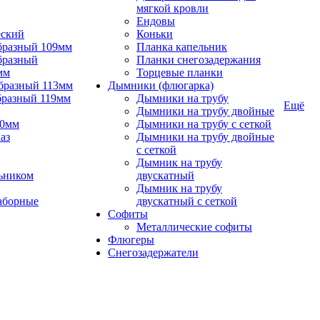
мягкой кровли
Ендовы
еский
Коньки
бразный 109мм
Планка капельник
бразный
Планки снегозадержания
мм
Торцевые планки
бразный 113мм
Дымники (флюгарка)
бразный 119мм
Дымники на трубу
Ещё
Дымники на трубу двойные
90мм
Дымники на трубу с сеткой
аз
Дымники на трубу двойные
с сеткой
Дымник на трубу
ьником
двускатный
Дымник на трубу
аборные
двускатный с сеткой
Софиты
Металлические софиты
Флюгеры
Снегозадержатели