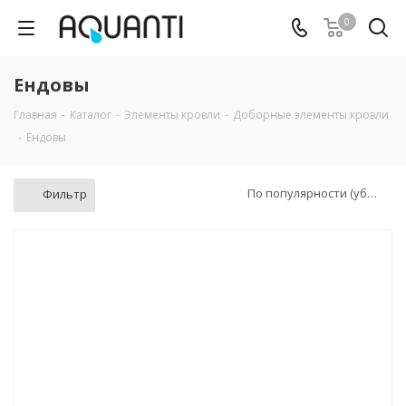
0
Ендовы
Главная
-
Каталог
-
Элементы кровли
-
Доборные элементы кровли
-
Ендовы
По популярности (убывание)
Фильтр