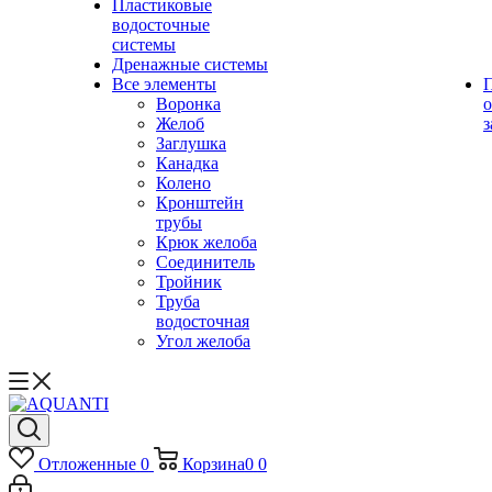
Пластиковые
водосточные
системы
Дренажные системы
Все элементы
Воронка
о
Желоб
з
Заглушка
Канадка
Колено
Кронштейн
трубы
Крюк желоба
Соединитель
Тройник
Труба
водосточная
Угол желоба
Отложенные
0
Корзина
0
0