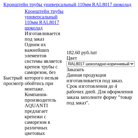
Кронштейн трубы универсальный 110мм RAL8017 шоколад
Кронштейн трубы
универсальный
110мм RAL8017
шоколад
Изготавливается
под заказ
Одним их
важнейших
182.60
руб.
/шт
элементов
Цвет
системы является
крепеж трубы с
Заказать
саморезом, без
Данная продукция
Быстрый
которого нельзя
изготавливается под заказ.
просмотр
обойтись при
Срок изготовления до 4
монтаже.
рабочих дней. Для оформления
Компания-
заказа заполните форму "товар
производитель
под заказ".
AQUANTI
предлагает
крепежи с
саморезом в
различных
цветовых