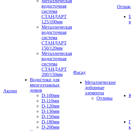
Металлическая
водосточная
Ограж
система
СТАНДАРТ
125/100мм
м
Металлическая
водосточная
система
СТАНДАРТ
150/120мм
Металлическая
водосточная
система
СТАНДАРТ
Фасад
200/150мм
Водостоки для
Металлические
многоэтажных
доборные
домов
Акции
элементы
D-100мм
К
Отливы
D-110мм
D-120мм
D-136мм
D-150мм
D-180мм
D-200мм