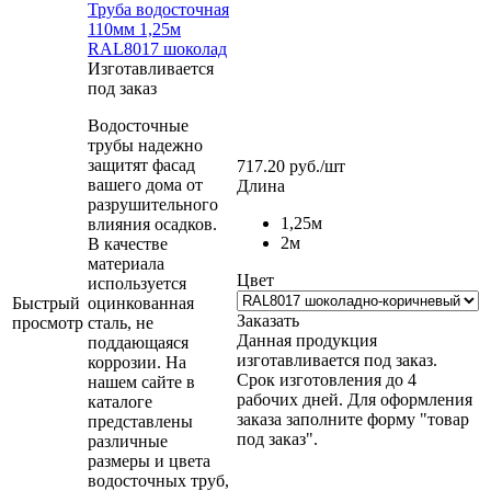
Труба водосточная
110мм 1,25м
RAL8017 шоколад
Изготавливается
под заказ
Водосточные
трубы надежно
защитят фасад
717.20
руб.
/шт
вашего дома от
Длина
разрушительного
1,25м
влияния осадков.
2м
В качестве
материала
Цвет
используется
Быстрый
оцинкованная
Заказать
просмотр
сталь, не
Данная продукция
поддающаяся
изготавливается под заказ.
коррозии. На
Срок изготовления до 4
нашем сайте в
рабочих дней. Для оформления
каталоге
заказа заполните форму "товар
представлены
под заказ".
различные
размеры и цвета
водосточных труб,