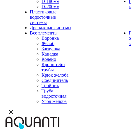
D-180мм
D-200мм
Пластиковые
водосточные
системы
Дренажные системы
Все элементы
Воронка
о
Желоб
з
Заглушка
Канадка
Колено
Кронштейн
трубы
Крюк желоба
Соединитель
Тройник
Труба
водосточная
Угол желоба