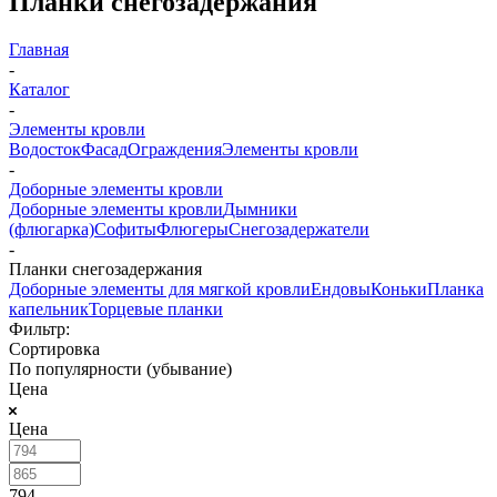
Планки снегозадержания
Главная
-
Каталог
-
Элементы кровли
Водосток
Фасад
Ограждения
Элементы кровли
-
Доборные элементы кровли
Доборные элементы кровли
Дымники
(флюгарка)
Софиты
Флюгеры
Снегозадержатели
-
Планки снегозадержания
Доборные элементы для мягкой кровли
Ендовы
Коньки
Планка
капельник
Торцевые планки
Фильтр:
Сортировка
По популярности (убывание)
Цена
Цена
794