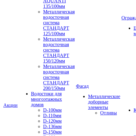
AQUANTI
135/100мм
Металлическая
водосточная
Ограж
система
СТАНДАРТ
125/100мм
м
Металлическая
водосточная
система
СТАНДАРТ
150/120мм
Металлическая
водосточная
система
СТАНДАРТ
Фасад
200/150мм
Водостоки для
Металлические
многоэтажных
доборные
домов
Акции
элементы
D-100мм
К
Отливы
D-110мм
D-120мм
D-136мм
D-150мм