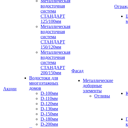
Металлическая
водосточная
Ограж
система
СТАНДАРТ
125/100мм
м
Металлическая
водосточная
система
СТАНДАРТ
150/120мм
Металлическая
водосточная
система
СТАНДАРТ
Фасад
200/150мм
Водостоки для
Металлические
многоэтажных
доборные
домов
Акции
элементы
D-100мм
К
Отливы
D-110мм
D-120мм
D-136мм
D-150мм
D-180мм
D-200мм