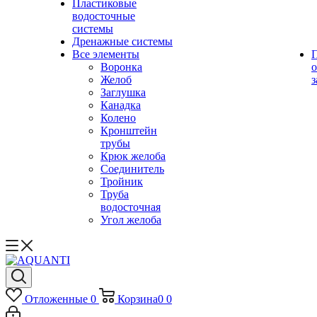
Пластиковые
водосточные
системы
Дренажные системы
Все элементы
Воронка
о
Желоб
з
Заглушка
Канадка
Колено
Кронштейн
трубы
Крюк желоба
Соединитель
Тройник
Труба
водосточная
Угол желоба
Отложенные
0
Корзина
0
0