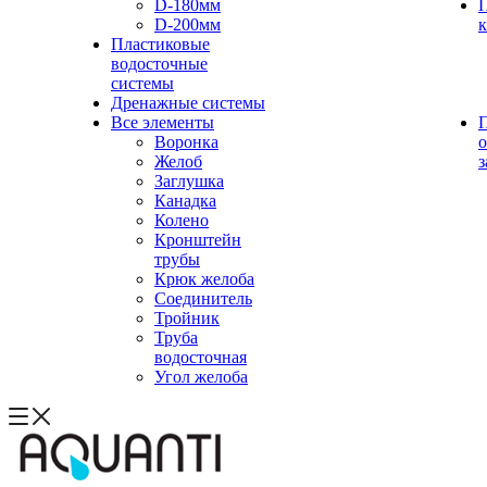
D-180мм
D-200мм
Пластиковые
водосточные
системы
Дренажные системы
Все элементы
Воронка
о
Желоб
з
Заглушка
Канадка
Колено
Кронштейн
трубы
Крюк желоба
Соединитель
Тройник
Труба
водосточная
Угол желоба