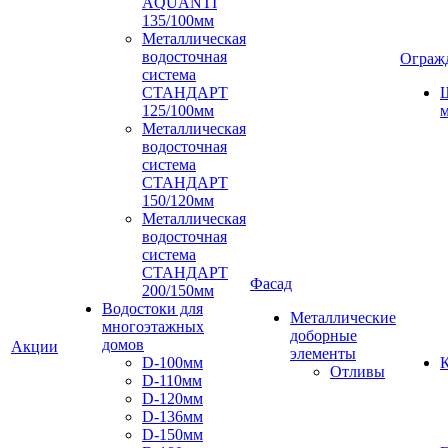
AQUANTI
135/100мм
Металлическая
водосточная
Ограж
система
СТАНДАРТ
125/100мм
м
Металлическая
водосточная
система
СТАНДАРТ
150/120мм
Металлическая
водосточная
система
СТАНДАРТ
Фасад
200/150мм
Водостоки для
Металлические
многоэтажных
доборные
домов
Акции
элементы
D-100мм
К
Отливы
D-110мм
D-120мм
D-136мм
D-150мм