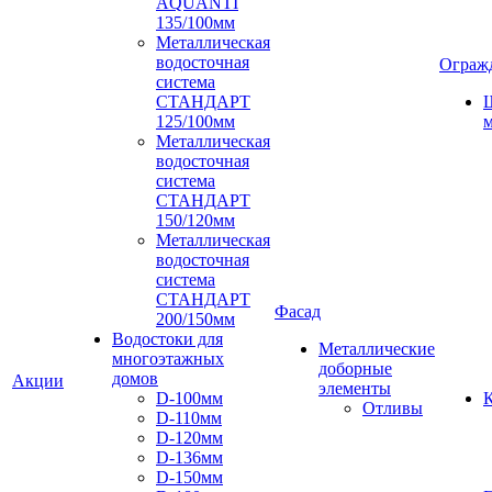
AQUANTI
135/100мм
Металлическая
водосточная
Ограж
система
СТАНДАРТ
125/100мм
м
Металлическая
водосточная
система
СТАНДАРТ
150/120мм
Металлическая
водосточная
система
СТАНДАРТ
Фасад
200/150мм
Водостоки для
Металлические
многоэтажных
доборные
домов
Акции
элементы
D-100мм
К
Отливы
D-110мм
D-120мм
D-136мм
D-150мм