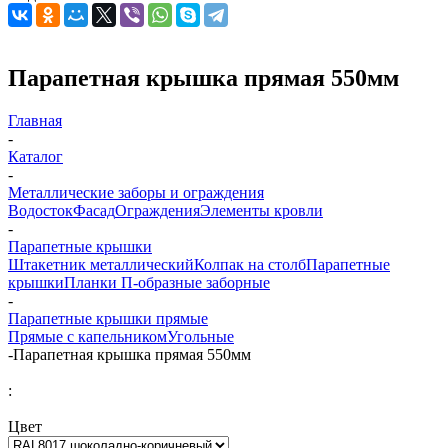
Парапетная крышка прямая 550мм
Главная
-
Каталог
-
Металлические заборы и ограждения
Водосток
Фасад
Ограждения
Элементы кровли
-
Парапетные крышки
Штакетник металлический
Колпак на столб
Парапетные
крышки
Планки П-образные заборные
-
Парапетные крышки прямые
Прямые с капельником
Угольные
-
Парапетная крышка прямая 550мм
:
Цвет