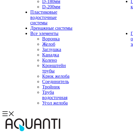
D-180мм
D-200мм
Пластиковые
водосточные
системы
Дренажные системы
Все элементы
Воронка
о
Желоб
з
Заглушка
Канадка
Колено
Кронштейн
трубы
Крюк желоба
Соединитель
Тройник
Труба
водосточная
Угол желоба