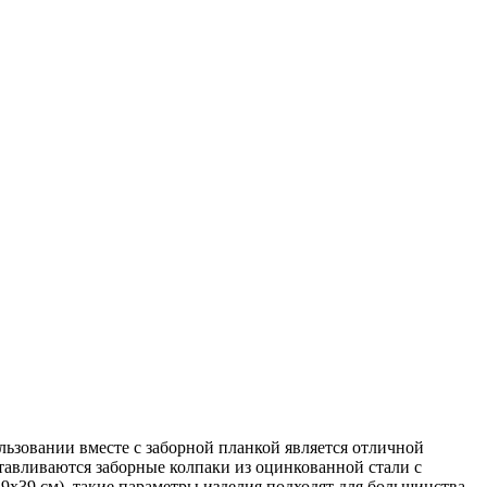
льзовании вместе с заборной планкой является отличной
отавливаются заборные колпаки из оцинкованной стали с
9х39 см), такие параметры изделия подходят для большинства