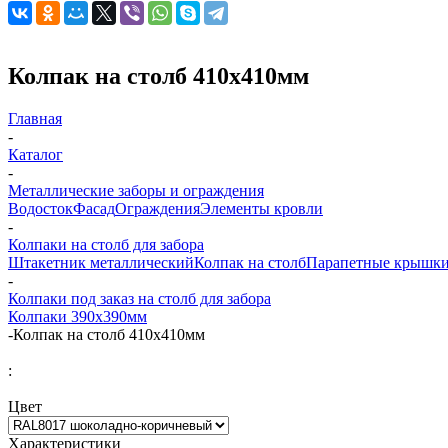
Колпак на столб 410x410мм
Главная
-
Каталог
-
Металлические заборы и ограждения
Водосток
Фасад
Ограждения
Элементы кровли
-
Колпаки на столб для забора
Штакетник металлический
Колпак на столб
Парапетные крышк
-
Колпаки под заказ на столб для забора
Колпаки 390х390мм
-
Колпак на столб 410x410мм
:
Цвет
Характеристики