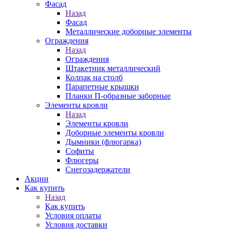
Фасад
Назад
Фасад
Металлические доборные элементы
Ограждения
Назад
Ограждения
Штакетник металлический
Колпак на столб
Парапетные крышки
Планки П-образные заборные
Элементы кровли
Назад
Элементы кровли
Доборные элементы кровли
Дымники (флюгарка)
Софиты
Флюгеры
Снегозадержатели
Акции
Как купить
Назад
Как купить
Условия оплаты
Условия доставки