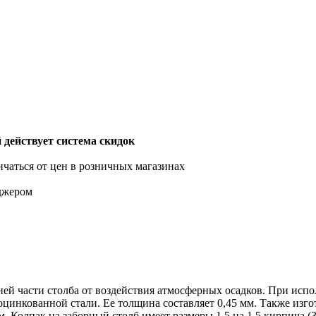
действует система скидок
ичаться от цен в розничных магазинах
еджером
ей части столба от воздействия атмосферных осадков. При испо
оцинкованной стали. Ее толщина составляет 0,45 мм. Также изг
Колпак на заборный столб имеет размеры 1,5 на 1,5 кирпича (3