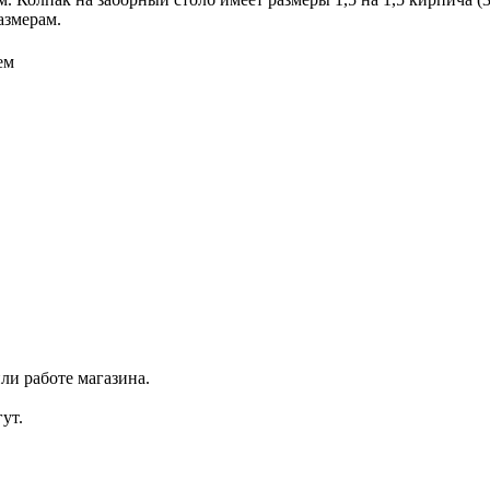
азмерам.
ем
ли работе магазина.
ут.