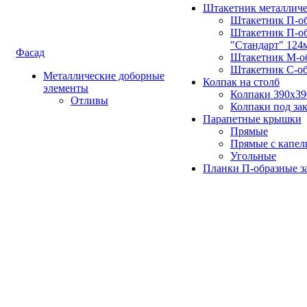
Штакетник металлич
Штакетник П-о
Штакетник П-о
"Стандарт" 124
Фасад
Штакетник М-о
Штакетник С-о
Металлические доборные
Колпак на столб
элементы
Колпаки 390х3
Отливы
Колпаки под зак
Парапетные крышки
Прямые
Прямые с капел
Угольные
Планки П-образные з