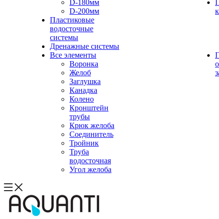
D-180мм
D-200мм
Пластиковые
водосточные
системы
Дренажные системы
Все элементы
Воронка
о
Желоб
з
Заглушка
Канадка
Колено
Кронштейн
трубы
Крюк желоба
Соединитель
Тройник
Труба
водосточная
Угол желоба