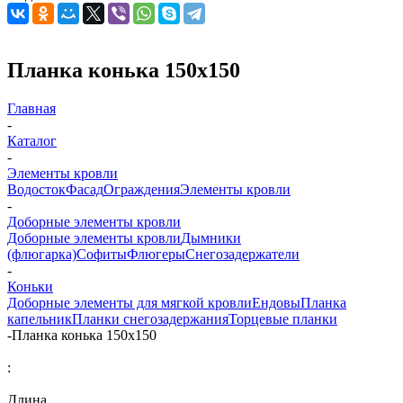
Планка конька 150x150
Главная
-
Каталог
-
Элементы кровли
Водосток
Фасад
Ограждения
Элементы кровли
-
Доборные элементы кровли
Доборные элементы кровли
Дымники
(флюгарка)
Софиты
Флюгеры
Снегозадержатели
-
Коньки
Доборные элементы для мягкой кровли
Ендовы
Планка
капельник
Планки снегозадержания
Торцевые планки
-
Планка конька 150x150
:
Длина