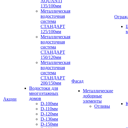
AQUANTI
135/100мм
Металлическая
водосточная
Ограж
система
СТАНДАРТ
125/100мм
м
Металлическая
водосточная
система
СТАНДАРТ
150/120мм
Металлическая
водосточная
система
СТАНДАРТ
Фасад
200/150мм
Водостоки для
Металлические
многоэтажных
доборные
домов
Акции
элементы
D-100мм
К
Отливы
D-110мм
D-120мм
D-136мм
D-150мм