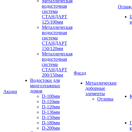
Металлическая
водосточная
Ограж
система
СТАНДАРТ
125/100мм
м
Металлическая
водосточная
система
СТАНДАРТ
150/120мм
Металлическая
водосточная
система
СТАНДАРТ
Фасад
200/150мм
Водостоки для
Металлические
многоэтажных
доборные
домов
Акции
элементы
D-100мм
К
Отливы
D-110мм
D-120мм
D-136мм
D-150мм
D-180мм
D-200мм