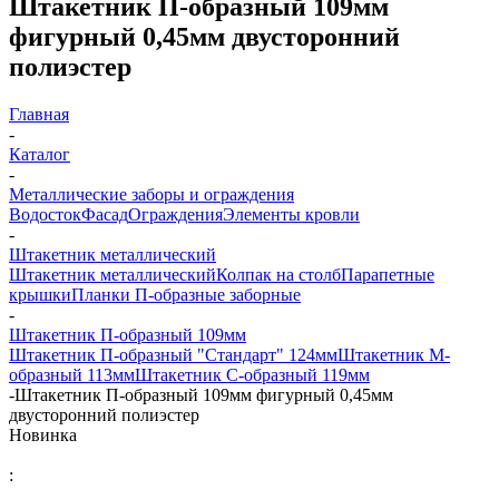
Штакетник П-образный 109мм
фигурный 0,45мм двусторонний
полиэстер
Главная
-
Каталог
-
Металлические заборы и ограждения
Водосток
Фасад
Ограждения
Элементы кровли
-
Штакетник металлический
Штакетник металлический
Колпак на столб
Парапетные
крышки
Планки П-образные заборные
-
Штакетник П-образный 109мм
Штакетник П-образный "Стандарт" 124мм
Штакетник М-
образный 113мм
Штакетник С-образный 119мм
-
Штакетник П-образный 109мм фигурный 0,45мм
двусторонний полиэстер
Новинка
: