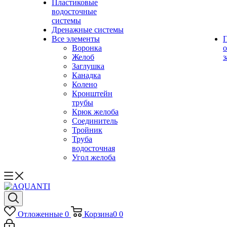
Пластиковые
водосточные
системы
Дренажные системы
Все элементы
Воронка
о
Желоб
з
Заглушка
Канадка
Колено
Кронштейн
трубы
Крюк желоба
Соединитель
Тройник
Труба
водосточная
Угол желоба
Отложенные
0
Корзина
0
0