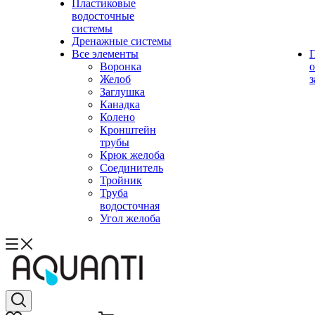
Пластиковые
водосточные
системы
Дренажные системы
Все элементы
Воронка
о
Желоб
з
Заглушка
Канадка
Колено
Кронштейн
трубы
Крюк желоба
Соединитель
Тройник
Труба
водосточная
Угол желоба