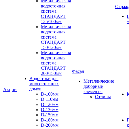
Металлическая
водосточная
Ограж
система
СТАНДАРТ
125/100мм
м
Металлическая
водосточная
система
СТАНДАРТ
150/120мм
Металлическая
водосточная
система
СТАНДАРТ
Фасад
200/150мм
Водостоки для
Металлические
многоэтажных
доборные
домов
Акции
элементы
D-100мм
К
Отливы
D-110мм
D-120мм
D-136мм
D-150мм
D-180мм
D-200мм