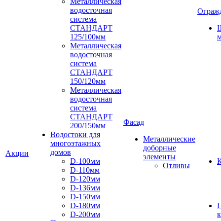
Металлическая
водосточная
Ограж
система
СТАНДАРТ
125/100мм
м
Металлическая
водосточная
система
СТАНДАРТ
150/120мм
Металлическая
водосточная
система
СТАНДАРТ
Фасад
200/150мм
Водостоки для
Металлические
многоэтажных
доборные
домов
Акции
элементы
D-100мм
К
Отливы
D-110мм
D-120мм
D-136мм
D-150мм
D-180мм
D-200мм