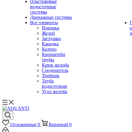
Пластиковые
водосточные
системы
Дренажные системы
Все элементы
Воронка
о
Желоб
з
Заглушка
Канадка
Колено
Кронштейн
трубы
Крюк желоба
Соединитель
Тройник
Труба
водосточная
Угол желоба
Отложенные
0
Корзина
0
0