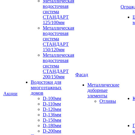
Металлическая
водосточная
Ограж
система
СТАНДАРТ
125/100мм
м
Металлическая
водосточная
система
СТАНДАРТ
150/120мм
Металлическая
водосточная
система
СТАНДАРТ
Фасад
200/150мм
Водостоки для
Металлические
многоэтажных
доборные
домов
Акции
элементы
D-100мм
К
Отливы
D-110мм
D-120мм
D-136мм
D-150мм
D-180мм
D-200мм