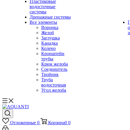
Пластиковые
водосточные
системы
Дренажные системы
Все элементы
Воронка
о
Желоб
з
Заглушка
Канадка
Колено
Кронштейн
трубы
Крюк желоба
Соединитель
Тройник
Труба
водосточная
Угол желоба
Отложенные
0
Корзина
0
0