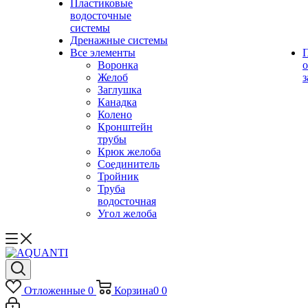
Пластиковые
водосточные
системы
Дренажные системы
Все элементы
Воронка
о
Желоб
з
Заглушка
Канадка
Колено
Кронштейн
трубы
Крюк желоба
Соединитель
Тройник
Труба
водосточная
Угол желоба
Отложенные
0
Корзина
0
0