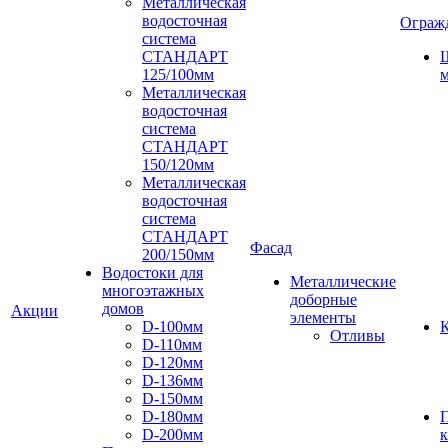
Металлическая
водосточная
Ограж
система
СТАНДАРТ
125/100мм
м
Металлическая
водосточная
система
СТАНДАРТ
150/120мм
Металлическая
водосточная
система
СТАНДАРТ
Фасад
200/150мм
Водостоки для
Металлические
многоэтажных
доборные
домов
Акции
элементы
D-100мм
К
Отливы
D-110мм
D-120мм
D-136мм
D-150мм
D-180мм
D-200мм