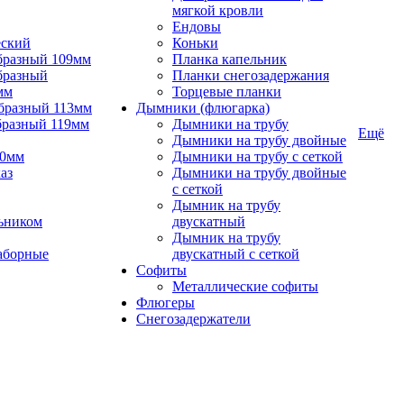
мягкой кровли
Ендовы
еский
Коньки
бразный 109мм
Планка капельник
бразный
Планки снегозадержания
мм
Торцевые планки
бразный 113мм
Дымники (флюгарка)
бразный 119мм
Дымники на трубу
Ещё
Дымники на трубу двойные
90мм
Дымники на трубу с сеткой
аз
Дымники на трубу двойные
с сеткой
Дымник на трубу
ьником
двускатный
Дымник на трубу
аборные
двускатный с сеткой
Софиты
Металлические софиты
Флюгеры
Снегозадержатели