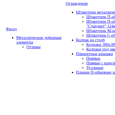
Ограждения
Штакетник металлич
Штакетник П-о
Штакетник П-о
"Стандарт" 124
Фасад
Штакетник М-о
Штакетник С-о
Металлические доборные
Колпак на столб
элементы
Колпаки 390х3
Отливы
Колпаки под зак
Парапетные крышки
Прямые
Прямые с капел
Угольные
Планки П-образные з