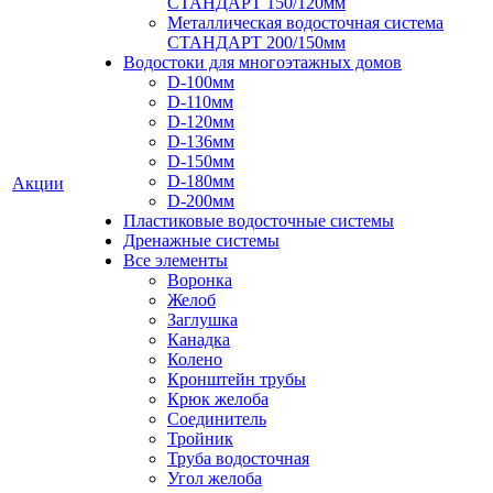
СТАНДАРТ 150/120мм
Металлическая водосточная система
СТАНДАРТ 200/150мм
Водостоки для многоэтажных домов
D-100мм
D-110мм
D-120мм
D-136мм
D-150мм
D-180мм
Акции
D-200мм
Пластиковые водосточные системы
Дренажные системы
Все элементы
Воронка
Желоб
Заглушка
Канадка
Колено
Кронштейн трубы
Крюк желоба
Соединитель
Тройник
Труба водосточная
Угол желоба