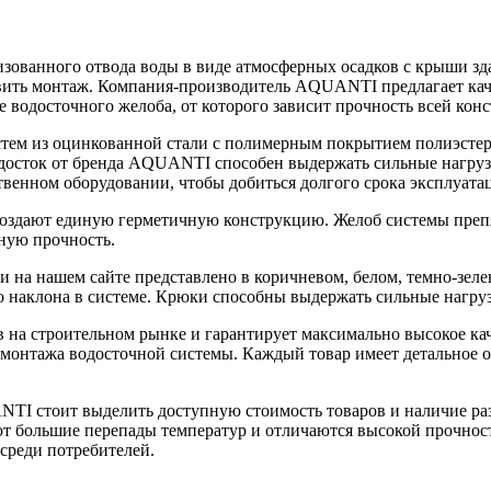
зованного отвода воды в виде атмосферных осадков с крыши зда
вить монтаж. Компания-производитель AQUANTI предлагает кач
е водосточного желоба, от которого зависит прочность всей кон
ем из оцинкованной стали с полимерным покрытием полиэстер.
сток от бренда AQUANTI способен выдержать сильные нагрузки 
твенном оборудовании, чтобы добиться долгого срока эксплуата
оздают единую герметичную конструкцию. Желоб системы препят
ную прочность.
 на нашем сайте представлено в коричневом, белом, темно-зел
о наклона в системе. Крюки способны выдержать сильные нагру
а строительном рынке и гарантирует максимально высокое каче
я монтажа водосточной системы. Каждый товар имеет детальное о
 стоит выделить доступную стоимость товаров и наличие разл
ольшие перепады температур и отличаются высокой прочность
реди потребителей.