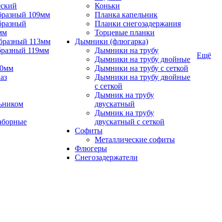
еский
Коньки
бразный 109мм
Планка капельник
бразный
Планки снегозадержания
мм
Торцевые планки
бразный 113мм
Дымники (флюгарка)
бразный 119мм
Дымники на трубу
Ещё
Дымники на трубу двойные
90мм
Дымники на трубу с сеткой
аз
Дымники на трубу двойные
с сеткой
Дымник на трубу
ьником
двускатный
Дымник на трубу
аборные
двускатный с сеткой
Софиты
Металлические софиты
Флюгеры
Снегозадержатели