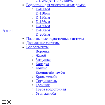
СТАНДАРТ 200/150мм
Водостоки для многоэтажных домов
D-100мм
D-110мм
D-120мм
D-136мм
D-150мм
D-180мм
Акции
D-200мм
Пластиковые водосточные системы
Дренажные системы
Все элементы
Воронка
Желоб
Заглушка
Канадка
Колено
Кронштейн трубы
Крюк желоба
Соединитель
Тройник
Труба водосточная
Угол желоба