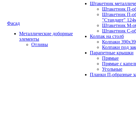
Штакетник металлич
Штакетник П-о
Штакетник П-о
"Стандарт" 124
Фасад
Штакетник М-о
Штакетник С-о
Металлические доборные
Колпак на столб
элементы
Колпаки 390х3
Отливы
Колпаки под зак
Парапетные крышки
Прямые
Прямые с капел
Угольные
Планки П-образные з