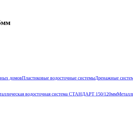
5мм
жных домов
Пластиковые водосточные системы
Дренажные систе
таллическая водосточная система СТАНДАРТ 150/120мм
Металл