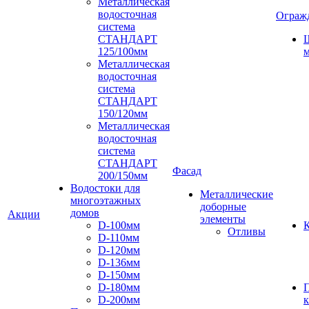
Металлическая
водосточная
Ограж
система
СТАНДАРТ
125/100мм
м
Металлическая
водосточная
система
СТАНДАРТ
150/120мм
Металлическая
водосточная
система
СТАНДАРТ
Фасад
200/150мм
Водостоки для
Металлические
многоэтажных
доборные
домов
Акции
элементы
D-100мм
К
Отливы
D-110мм
D-120мм
D-136мм
D-150мм
D-180мм
D-200мм