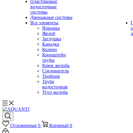
Пластиковые
водосточные
системы
Дренажные системы
Все элементы
Воронка
о
Желоб
з
Заглушка
Канадка
Колено
Кронштейн
трубы
Крюк желоба
Соединитель
Тройник
Труба
водосточная
Угол желоба
Отложенные
0
Корзина
0
0