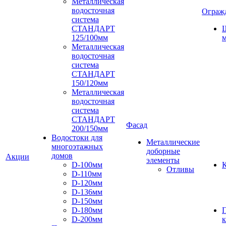
Металлическая
водосточная
Ограж
система
СТАНДАРТ
125/100мм
м
Металлическая
водосточная
система
СТАНДАРТ
150/120мм
Металлическая
водосточная
система
СТАНДАРТ
Фасад
200/150мм
Водостоки для
Металлические
многоэтажных
доборные
домов
Акции
элементы
D-100мм
К
Отливы
D-110мм
D-120мм
D-136мм
D-150мм
D-180мм
D-200мм