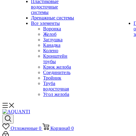
Пластиковые
водосточные
системы
Дренажные системы
Все элементы
Воронка
о
Желоб
з
Заглушка
Канадка
Колено
Кронштейн
трубы
Крюк желоба
Соединитель
Тройник
Труба
водосточная
Угол желоба
Отложенные
0
Корзина
0
0