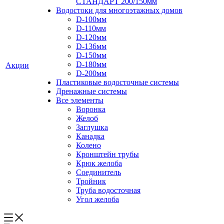
СТАНДАРТ 200/150мм
Водостоки для многоэтажных домов
D-100мм
D-110мм
D-120мм
D-136мм
D-150мм
D-180мм
Акции
D-200мм
Пластиковые водосточные системы
Дренажные системы
Все элементы
Воронка
Желоб
Заглушка
Канадка
Колено
Кронштейн трубы
Крюк желоба
Соединитель
Тройник
Труба водосточная
Угол желоба