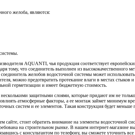
ного желоба, являются:
системы.
оизводителя AQUANTI, чья продукция соответствует европейски
даря тому, что соединитель выполнен из высококачественного м
соединитель желобов водосточной системы может использоватьс
теля, можно предотвратить протекание влаги в местах стыков и
ьной герметизации и имеет бюджетную стоимость.
с несколькими защитными слоями, которые придают им не тольк
 повлиять атмосферные факторы, а ее монтаж займет минимум 
осточных систем и ее элементов. Такая конструкция будет мень
ашем сайте, стоит обратить внимание на элементы водосточной
ребована на строительном рынке. В нашем интернет-магазине в
вязавшись с консультантом по телефону, вы сможете уточнить в