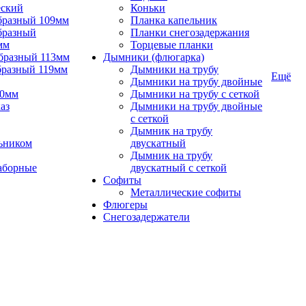
еский
Коньки
бразный 109мм
Планка капельник
бразный
Планки снегозадержания
мм
Торцевые планки
бразный 113мм
Дымники (флюгарка)
бразный 119мм
Дымники на трубу
Ещё
Дымники на трубу двойные
90мм
Дымники на трубу с сеткой
аз
Дымники на трубу двойные
с сеткой
Дымник на трубу
ьником
двускатный
Дымник на трубу
аборные
двускатный с сеткой
Софиты
Металлические софиты
Флюгеры
Снегозадержатели