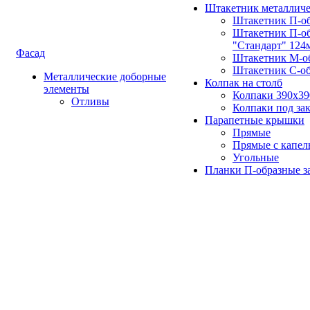
Штакетник металлич
Штакетник П-о
Штакетник П-о
"Стандарт" 124
Фасад
Штакетник М-о
Штакетник С-о
Металлические доборные
Колпак на столб
элементы
Колпаки 390х3
Отливы
Колпаки под зак
Парапетные крышки
Прямые
Прямые с капел
Угольные
Планки П-образные з