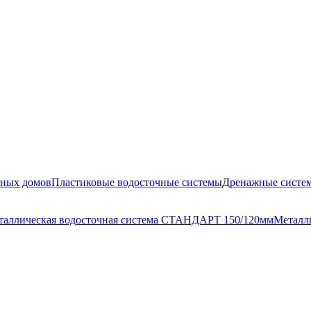
жных домов
Пластиковые водосточные системы
Дренажные систе
таллическая водосточная система СТАНДАРТ 150/120мм
Металл