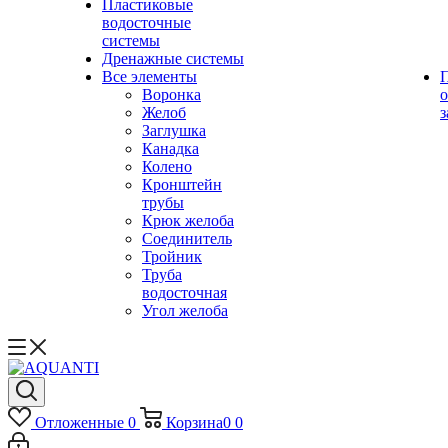
Пластиковые
водосточные
системы
Дренажные системы
Все элементы
Воронка
о
Желоб
з
Заглушка
Канадка
Колено
Кронштейн
трубы
Крюк желоба
Соединитель
Тройник
Труба
водосточная
Угол желоба
Отложенные
0
Корзина
0
0