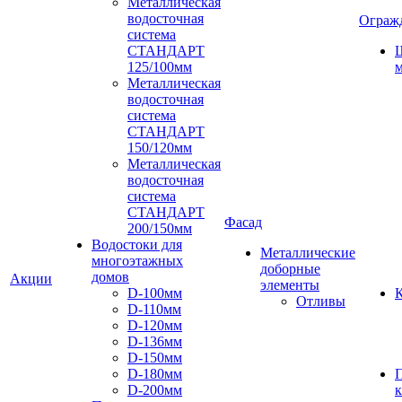
Металлическая
водосточная
Ограж
система
СТАНДАРТ
125/100мм
м
Металлическая
водосточная
система
СТАНДАРТ
150/120мм
Металлическая
водосточная
система
СТАНДАРТ
Фасад
200/150мм
Водостоки для
Металлические
многоэтажных
доборные
домов
Акции
элементы
D-100мм
К
Отливы
D-110мм
D-120мм
D-136мм
D-150мм
D-180мм
D-200мм