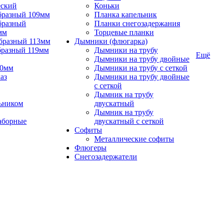
еский
Коньки
бразный 109мм
Планка капельник
бразный
Планки снегозадержания
мм
Торцевые планки
бразный 113мм
Дымники (флюгарка)
бразный 119мм
Дымники на трубу
Ещё
Дымники на трубу двойные
90мм
Дымники на трубу с сеткой
аз
Дымники на трубу двойные
с сеткой
Дымник на трубу
ьником
двускатный
Дымник на трубу
аборные
двускатный с сеткой
Софиты
Металлические софиты
Флюгеры
Снегозадержатели