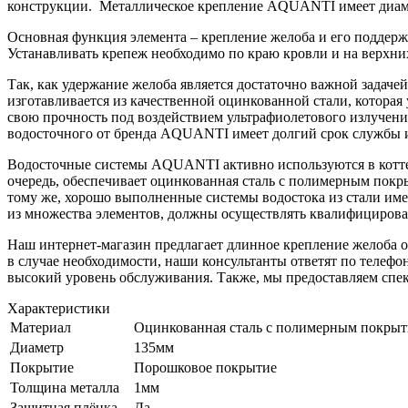
конструкции. Металлическое крепление AQUANTI имеет диамет
Основная функция элемента – крепление желоба и его поддерж
Устанавливать крепеж необходимо по краю кровли и на верхни
Так, как удержание желоба является достаточно важной зада
изготавливается из качественной оцинкованной стали, котора
свою прочность под воздействием ультрафиолетового излучения
водосточного от бренда AQUANTI имеет долгий срок службы и
Водосточные системы AQUANTI активно используются в коттед
очередь, обеспечивает оцинкованная сталь с полимерным покр
тому же, хорошо выполненные системы водостока из стали име
из множества элементов, должны осуществлять квалифицирова
Наш интернет-магазин предлагает длинное крепление желоба о
в случае необходимости, наши консультанты ответят по теле
высокий уровень обслуживания. Также, мы предоставляем спек
Характеристики
Материал
Оцинкованная сталь с полимерным покры
Диаметр
135мм
Покрытие
Порошковое покрытие
Толщина металла
1мм
Защитная плёнка
Да