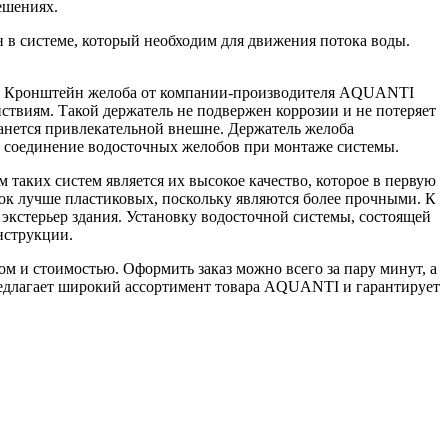
ешениях.
 в системе, который необходим для движения потока воды.
лов. Кронштейн желоба от компании-производителя AQUANTI
ствиям. Такой держатель не подвержен коррозии и не потеряет
танется привлекательной внешне. Держатель желоба
 соединение водосточных желобов при монтаже системы.
ких систем является их высокое качество, которое в первую
ок лучше пластиковых, поскольку являются более прочными. К
кстерьер здания. Установку водосточной системы, состоящей
нструкции.
м и стоимостью. Оформить заказ можно всего за пару минут, а
редлагает широкий ассортимент товара AQUANTI и гарантирует