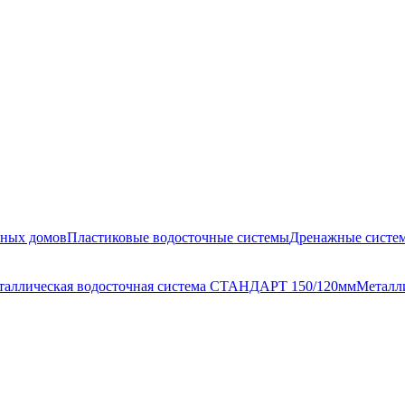
жных домов
Пластиковые водосточные системы
Дренажные систе
таллическая водосточная система СТАНДАРТ 150/120мм
Металл