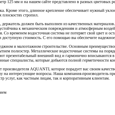
р 125 мм и на нашем сайте представлено в разных цветовых р
ка. Кроме этого, длинное крепление обеспечивает нужный уклон
х плоскостях стропил.
чей, держатель должен быть выполнен из качественных материа
я устойчива к механическим повреждениям и атмосферным воздей
. Со временем водосточная система не потеряет свой цвет и ос
 доступную стоимость. С его помощью вы обеспечите надежное
жном и малоэтажном строительстве. Основным преимуществом та
ытием полиэстер. Металлические водосточные системы на поряд
ют презентабельный внешний вид и гармонично вписываются в э
нные специалисты, которые добьются полной герметичности ко
т производителя AQUANTI, которое порадует вас своим качество
фону на интересующие вопросы. Наша компания-производитель п
тр услуг, как частным лицам, так и корпоративным клиентам.
тием