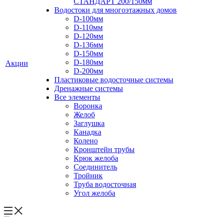
СТАНДАРТ 200/150мм
Водостоки для многоэтажных домов
D-100мм
D-110мм
D-120мм
D-136мм
D-150мм
D-180мм
Акции
D-200мм
Пластиковые водосточные системы
Дренажные системы
Все элементы
Воронка
Желоб
Заглушка
Канадка
Колено
Кронштейн трубы
Крюк желоба
Соединитель
Тройник
Труба водосточная
Угол желоба