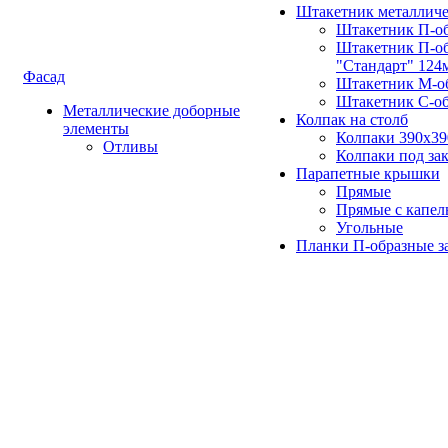
Штакетник металлич
Штакетник П-о
Штакетник П-о
"Стандарт" 124
Фасад
Штакетник М-о
Штакетник С-о
Металлические доборные
Колпак на столб
элементы
Колпаки 390х3
Отливы
Колпаки под зак
Парапетные крышки
Прямые
Прямые с капел
Угольные
Планки П-образные з