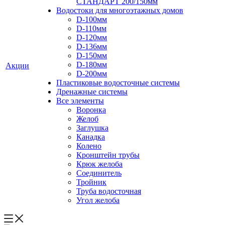
СТАНДАРТ 200/150мм
Водостоки для многоэтажных домов
D-100мм
D-110мм
D-120мм
D-136мм
D-150мм
D-180мм
Акции
D-200мм
Пластиковые водосточные системы
Дренажные системы
Все элементы
Воронка
Желоб
Заглушка
Канадка
Колено
Кронштейн трубы
Крюк желоба
Соединитель
Тройник
Труба водосточная
Угол желоба