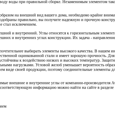
воду воды при правильной сборке. Незаменимым элементом тако
образом на внешний вид вашего дома, необходимо крайне внима
подобраны правильно, вы получите надежную и прочную констру
не стал исключением.
ешний и внутренний. Углы относятся к горизонтальным элемент
шних и внутренних углах конструкции. Их задача - направление
почтительнее выбирать элементы высокого качества. В нашем инт
ственной оцинкованной стали и имеет хорошую прочность. Для
устойчивы к воздействию низких и высоких температур. Защитн
льными нагрузками. Угловой желоб уменьшает вероятность образ
шнем виде своей продукции, поэтому соединительные элементы 
имые внешние и внутренние углы от компании-производителя AQ
а соответствующую информацию можно найти на сайте в разделе
тием