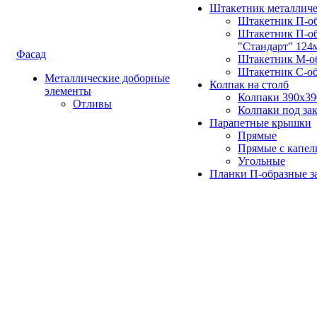
Штакетник металлич
Штакетник П-о
Штакетник П-о
"Стандарт" 124
Фасад
Штакетник М-о
Штакетник С-о
Металлические доборные
Колпак на столб
элементы
Колпаки 390х3
Отливы
Колпаки под зак
Парапетные крышки
Прямые
Прямые с капел
Угольные
Планки П-образные з