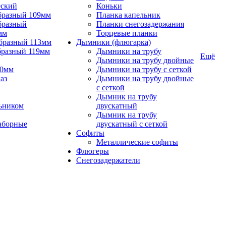
еский
Коньки
бразный 109мм
Планка капельник
бразный
Планки снегозадержания
мм
Торцевые планки
бразный 113мм
Дымники (флюгарка)
бразный 119мм
Дымники на трубу
Ещё
Дымники на трубу двойные
90мм
Дымники на трубу с сеткой
аз
Дымники на трубу двойные
с сеткой
Дымник на трубу
ьником
двускатный
Дымник на трубу
аборные
двускатный с сеткой
Софиты
Металлические софиты
Флюгеры
Снегозадержатели