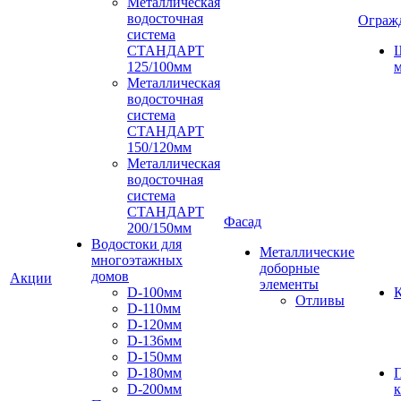
Металлическая
водосточная
Ограж
система
СТАНДАРТ
125/100мм
м
Металлическая
водосточная
система
СТАНДАРТ
150/120мм
Металлическая
водосточная
система
СТАНДАРТ
Фасад
200/150мм
Водостоки для
Металлические
многоэтажных
доборные
домов
Акции
элементы
D-100мм
К
Отливы
D-110мм
D-120мм
D-136мм
D-150мм
D-180мм
D-200мм