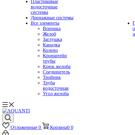
Пластиковые
водосточные
системы
Дренажные системы
Все элементы
Воронка
о
Желоб
з
Заглушка
Канадка
Колено
Кронштейн
трубы
Крюк желоба
Соединитель
Тройник
Труба
водосточная
Угол желоба
Отложенные
0
Корзина
0
0