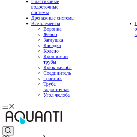
Пластиковые
водосточные
системы
Дренажные системы
Все элементы
Воронка
о
Желоб
з
Заглушка
Канадка
Колено
Кронштейн
трубы
Крюк желоба
Соединитель
Тройник
Труба
водосточная
Угол желоба