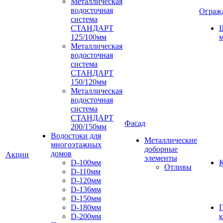
Металлическая
водосточная
Ограж
система
СТАНДАРТ
125/100мм
м
Металлическая
водосточная
система
СТАНДАРТ
150/120мм
Металлическая
водосточная
система
СТАНДАРТ
Фасад
200/150мм
Водостоки для
Металлические
многоэтажных
доборные
домов
Акции
элементы
D-100мм
К
Отливы
D-110мм
D-120мм
D-136мм
D-150мм
D-180мм
D-200мм