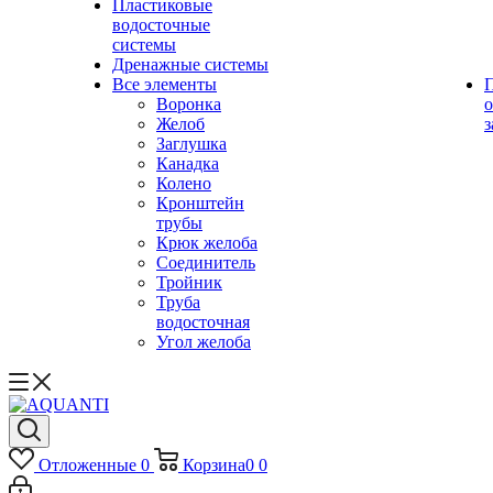
Пластиковые
водосточные
системы
Дренажные системы
Все элементы
Воронка
о
Желоб
з
Заглушка
Канадка
Колено
Кронштейн
трубы
Крюк желоба
Соединитель
Тройник
Труба
водосточная
Угол желоба
Отложенные
0
Корзина
0
0