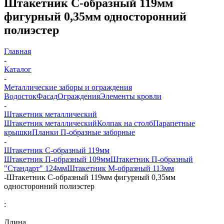
Штакетник C-образный 119мм
фигурный 0,35мм односторонний
полиэстер
Главная
-
Каталог
-
Металлические заборы и ограждения
Водосток
Фасад
Ограждения
Элементы кровли
-
Штакетник металлический
Штакетник металлический
Колпак на столб
Парапетные
крышки
Планки П-образные заборные
-
Штакетник С-образный 119мм
Штакетник П-образный 109мм
Штакетник П-образный
"Стандарт" 124мм
Штакетник М-образный 113мм
-
Штакетник C-образный 119мм фигурный 0,35мм
односторонний полиэстер
:
Длина