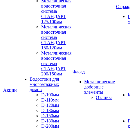
Металлическая
водосточная
Ограж
система
СТАНДАРТ
125/100мм
м
Металлическая
водосточная
система
СТАНДАРТ
150/120мм
Металлическая
водосточная
система
СТАНДАРТ
Фасад
200/150мм
Водостоки для
Металлические
многоэтажных
доборные
домов
Акции
элементы
D-100мм
К
Отливы
D-110мм
D-120мм
D-136мм
D-150мм
D-180мм
D-200мм