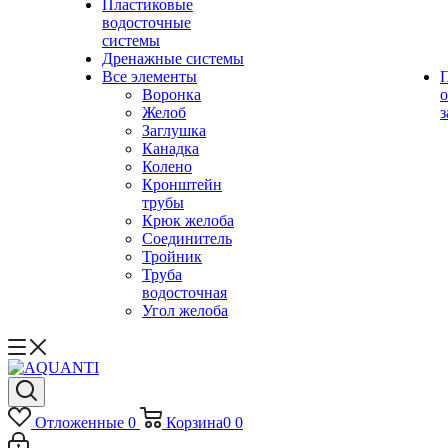
Пластиковые
водосточные
системы
Дренажные системы
Все элементы
Воронка
о
Желоб
з
Заглушка
Канадка
Колено
Кронштейн
трубы
Крюк желоба
Соединитель
Тройник
Труба
водосточная
Угол желоба
Отложенные
0
Корзина
0
0