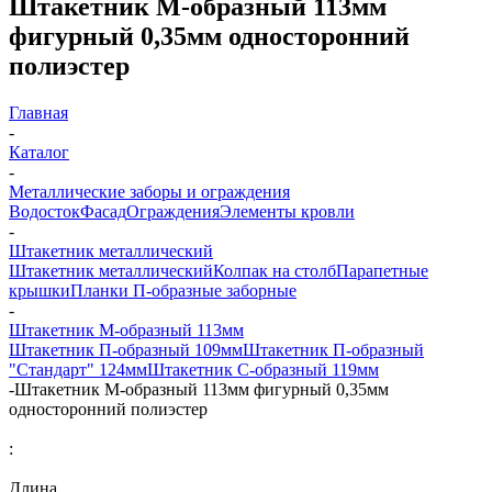
Штакетник М-образный 113мм
фигурный 0,35мм односторонний
полиэстер
Главная
-
Каталог
-
Металлические заборы и ограждения
Водосток
Фасад
Ограждения
Элементы кровли
-
Штакетник металлический
Штакетник металлический
Колпак на столб
Парапетные
крышки
Планки П-образные заборные
-
Штакетник М-образный 113мм
Штакетник П-образный 109мм
Штакетник П-образный
"Стандарт" 124мм
Штакетник С-образный 119мм
-
Штакетник М-образный 113мм фигурный 0,35мм
односторонний полиэстер
:
Длина