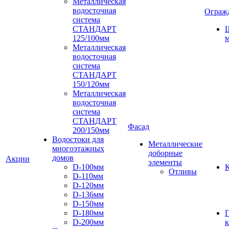
Металлическая
водосточная
Ограж
система
СТАНДАРТ
125/100мм
м
Металлическая
водосточная
система
СТАНДАРТ
150/120мм
Металлическая
водосточная
система
СТАНДАРТ
Фасад
200/150мм
Водостоки для
Металлические
многоэтажных
доборные
домов
Акции
элементы
D-100мм
К
Отливы
D-110мм
D-120мм
D-136мм
D-150мм
D-180мм
D-200мм