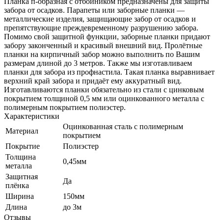
Планка п-образная с отбойником предназначены для защиты
забора от осадков. Парапеты или заборные планки —
металлические изделия, защищающие забор от осадков и
препятствующие преждевременному разрушению забора.
Помимо свой защитной функции, заборные планки придают
забору законченный и красивый внешний вид. Пролётные
планки на кирпичный забор можно выполнить по Вашим
размерам длиной до 3 метров. Также мы изготавливаем
планки для забора из профнастила. Такая планка выравнивает
верхний край забора и придаёт ему аккуратный вид.
Изготавливаются планки обязательно из стали с цинковым
покрытием толщиной 0,5 мм или оцинкованного металла с
полимерным покрытием полиэстер.
Характеристики
Оцинкованная сталь с полимерным
Материал
покрытием
Покрытие
Полиэстер
Толщина
0,45мм
металла
Защитная
Да
плёнка
Ширина
150мм
Длина
до 3м
Отзывы