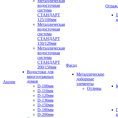
Металлическая
водосточная
Ограж
система
СТАНДАРТ
125/100мм
м
Металлическая
водосточная
система
СТАНДАРТ
150/120мм
Металлическая
водосточная
система
СТАНДАРТ
Фасад
200/150мм
Водостоки для
Металлические
многоэтажных
доборные
домов
Акции
элементы
D-100мм
К
Отливы
D-110мм
D-120мм
D-136мм
D-150мм
D-180мм
D-200мм