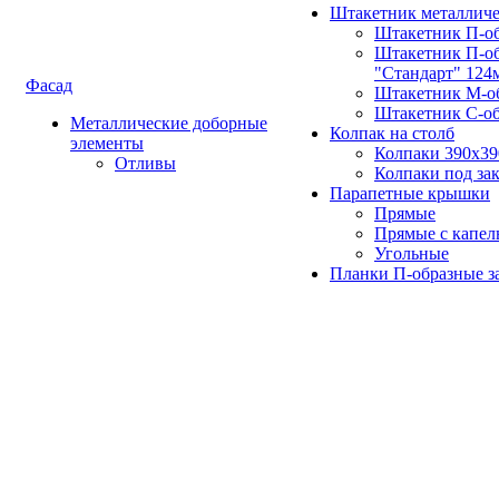
Штакетник металлич
Штакетник П-о
Штакетник П-о
"Стандарт" 124
Фасад
Штакетник М-о
Штакетник С-о
Металлические доборные
Колпак на столб
элементы
Колпаки 390х3
Отливы
Колпаки под зак
Парапетные крышки
Прямые
Прямые с капел
Угольные
Планки П-образные з