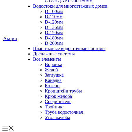
СТАНДАРТ 200/150мм
Водостоки для многоэтажных домов
D-100мм
D-110мм
D-120мм
D-136мм
D-150мм
D-180мм
Акции
D-200мм
Пластиковые водосточные системы
Дренажные системы
Все элементы
Воронка
Желоб
Заглушка
Канадка
Колено
Кронштейн трубы
Крюк желоба
Соединитель
Тройник
Труба водосточная
Угол желоба