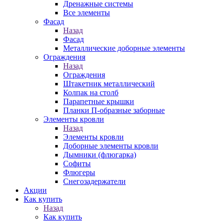
Дренажные системы
Все элементы
Фасад
Назад
Фасад
Металлические доборные элементы
Ограждения
Назад
Ограждения
Штакетник металлический
Колпак на столб
Парапетные крышки
Планки П-образные заборные
Элементы кровли
Назад
Элементы кровли
Доборные элементы кровли
Дымники (флюгарка)
Софиты
Флюгеры
Снегозадержатели
Акции
Как купить
Назад
Как купить