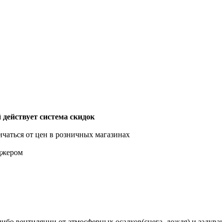
действует система скидок
ичаться от цен в розничных магазинах
еджером
бо вентиляции от атмосферных осадков(снега, дождя) и задува