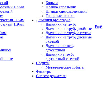
еский
Коньки
бразный 109мм
Планка капельник
бразный
Планки снегозадержания
мм
Торцевые планки
бразный 113мм
Дымники (флюгарка)
бразный 119мм
Дымники на трубу
Ещё
Дымники на трубу двойные
90мм
Дымники на трубу с сеткой
аз
Дымники на трубу двойные
с сеткой
Дымник на трубу
ьником
двускатный
Дымник на трубу
аборные
двускатный с сеткой
Софиты
Металлические софиты
Флюгеры
Снегозадержатели