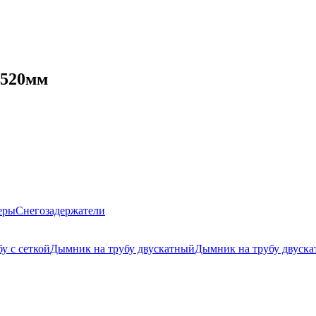
x520мм
еры
Снегозадержатели
у с сеткой
Дымник на трубу двускатный
Дымник на трубу двуска