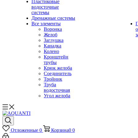
Пластиковые
водосточные
системы
Дренажные системы
Все элементы
Воронка
о
Желоб
з
Заглушка
Канадка
Колено
Кронштейн
трубы
Крюк желоба
Соединитель
Тройник
Труба
водосточная
Угол желоба
Отложенные
0
Корзина
0
0