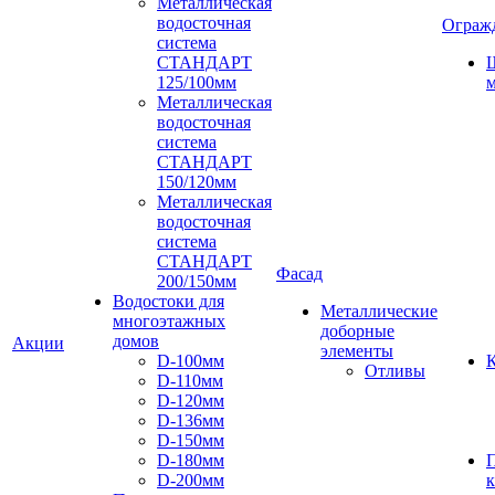
Металлическая
водосточная
Ограж
система
СТАНДАРТ
125/100мм
м
Металлическая
водосточная
система
СТАНДАРТ
150/120мм
Металлическая
водосточная
система
СТАНДАРТ
Фасад
200/150мм
Водостоки для
Металлические
многоэтажных
доборные
домов
Акции
элементы
D-100мм
К
Отливы
D-110мм
D-120мм
D-136мм
D-150мм
D-180мм
D-200мм