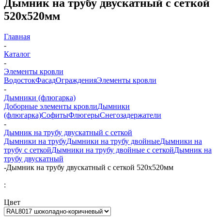
Дымник на трубу двускатный с сеткой
520x520мм
Главная
-
Каталог
-
Элементы кровли
Водосток
Фасад
Ограждения
Элементы кровли
-
Дымники (флюгарка)
Доборные элементы кровли
Дымники
(флюгарка)
Софиты
Флюгеры
Снегозадержатели
-
Дымник на трубу двускатный с сеткой
Дымники на трубу
Дымники на трубу двойные
Дымники на
трубу с сеткой
Дымники на трубу двойные с сеткой
Дымник на
трубу двускатный
-
Дымник на трубу двускатный с сеткой 520x520мм
:
Цвет