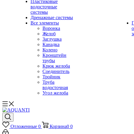
Пластиковые
водосточные
системы
Дренажные системы
Все элементы
Воронка
о
Желоб
з
Заглушка
Канадка
Колено
Кронштейн
трубы
Крюк желоба
Соединитель
Тройник
Труба
водосточная
Угол желоба
Отложенные
0
Корзина
0
0