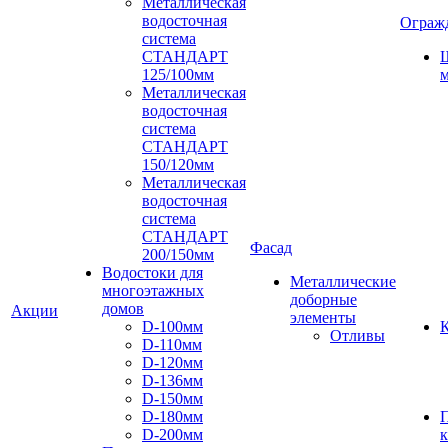
Металлическая
водосточная
Ограж
система
СТАНДАРТ
125/100мм
м
Металлическая
водосточная
система
СТАНДАРТ
150/120мм
Металлическая
водосточная
система
СТАНДАРТ
Фасад
200/150мм
Водостоки для
Металлические
многоэтажных
доборные
домов
Акции
элементы
D-100мм
К
Отливы
D-110мм
D-120мм
D-136мм
D-150мм
D-180мм
D-200мм